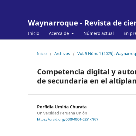
Waynarroque - Revista de cien
Inicio
Acerca de
Número actual
En pr
Inicio
/
Archivos
/
Vol. 5 Núm. 1 (2025): Waynarroqu
Competencia digital y auto
de secundaria en el altipl
Porfidia Umiña Churata
Universidad Peruana Unión
https://orcid.org/0009-0001-6351-7977