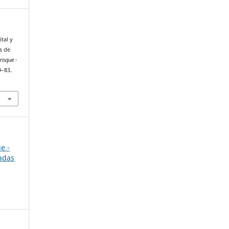
tal y
s de
roque -
9–83.
e -
cadas