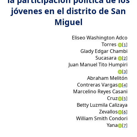
la participación política de los
jóvenes en el distrito de San
Miguel
Eliseo Washington Adco
Torres
[1]
Glady Edgar Chambi
Sucasara
[2]
Juan Manuel Tito Humpiri
[3]
Abraham Melitón
Contreras Vargas
[4]
Marcelino Reyes Casani
Cruz
[5]
Betty Luzmila Calizaya
Zevallos
[6]
William Smith Condori
Yana
[7]